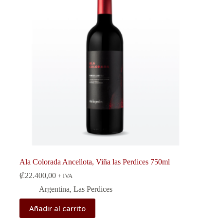
Ala Colorada Ancellota, Viña las Perdices 750ml
₡
22.400,00
+ IVA
Argentina
,
Las Perdices
Añadir al carrito