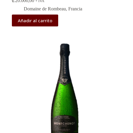
₡
20.000,00
+ IVA
Domaine de Rombeau
,
Francia
Añadir al carrito