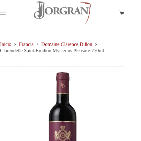
Saltar
al
contenido
Carro
de
compra
Inicio
Francia
Domaine Clarence Dillon
Clarendelle Saint-Emilion Mysterius Pleasure 750ml