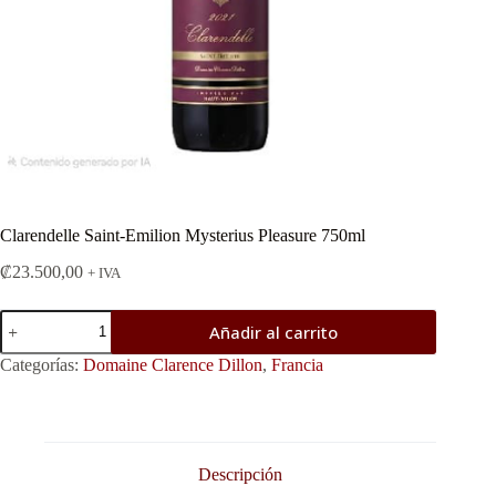
Clarendelle Saint-Emilion Mysterius Pleasure 750ml
₡
23.500,00
+ IVA
Clarendelle
Añadir al carrito
Saint-
Emilion
Categorías:
Domaine Clarence Dillon
,
Francia
Mysterius
Pleasure
750ml
cantidad
Descripción