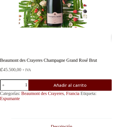
Beaumont des Crayeres Champagne Grand Rosé Brut
₡
45.500,00
+ IVA
Beaumont
Añadir al carrito
des
Crayeres
Categorías:
Beaumont des Crayeres
,
Francia
Etiqueta:
Champagne
Espumante
Grand
Rosé
Brut
cantidad
Descripción