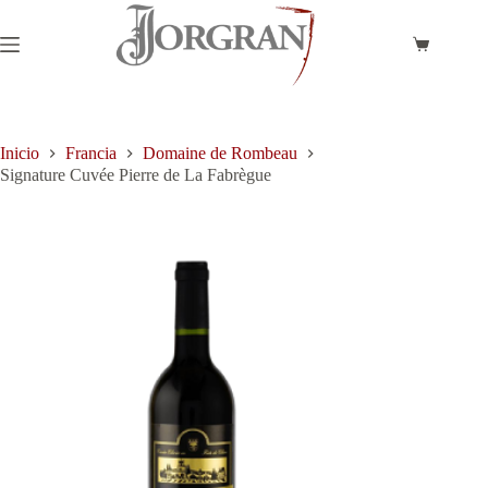
Saltar
al
contenido
Carro
de
compra
Inicio
Francia
Domaine de Rombeau
Signature Cuvée Pierre de La Fabrègue