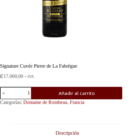
Signature Cuvée Pierre de La Fabrègue
₡
17.000,00
+ IVA
Signature
Añadir al carrito
Cuvée
Pierre
Categorías:
Domaine de Rombeau
,
Francia
de
La
Fabrègue
cantidad
Descripción