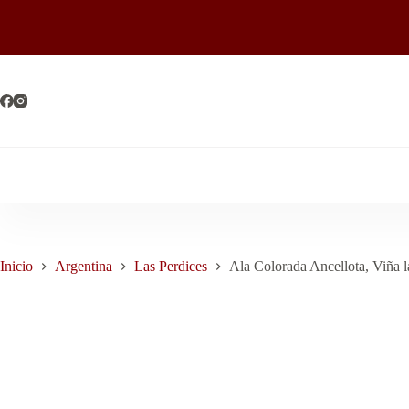
Saltar
al
contenido
Inicio
Argentina
Las Perdices
Ala Colorada Ancellota, Viña 