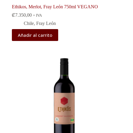
Ethikos, Merlot, Fray León 750ml VEGANO
₡
7.350,00
+ IVA
Chile
,
Fray León
Añadir al carrito