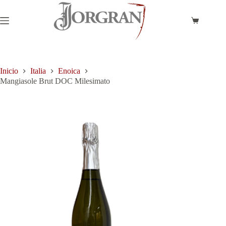
Saltar
al
contenido
Carro
de
compra
Inicio
Italia
Enoica
Mangiasole Brut DOC Milesimato