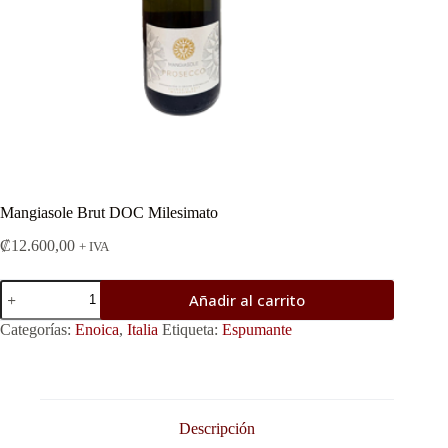
Mangiasole Brut DOC Milesimato
₡
12.600,00
+ IVA
Mangiasole
Añadir al carrito
Brut
DOC
Categorías:
Enoica
,
Italia
Etiqueta:
Espumante
Milesimato
cantidad
Descripción