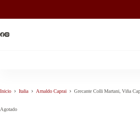
Saltar
al
contenido
Inicio
Italia
Arnaldo Caprai
Grecante Colli Martani, Viña Ca
Agotado