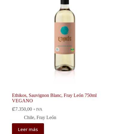
Ethikos, Sauvignon Blanc, Fray León 750ml
VEGANO
₡
7.350,00
+ IVA
Chile
,
Fray León
Leer más