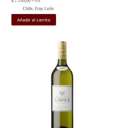
₡
7.350,00
+ IVA
Chile
,
Fray León
Añadir al carrito